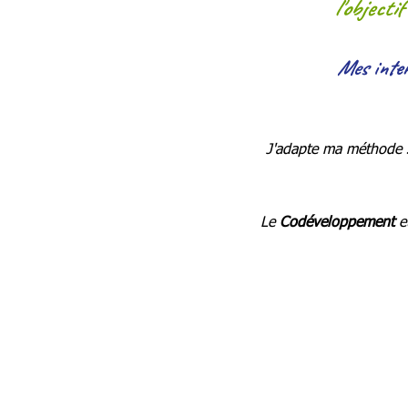
l'objecti
Mes inter
J'adapte ma méthode 
Le
Codéveloppement
e