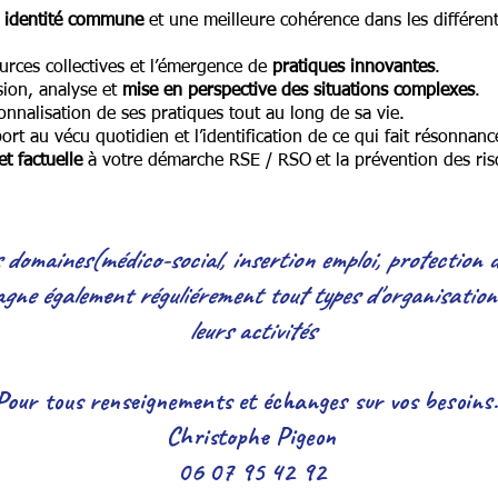
e
identité commune
et une meilleure cohérence dans les différen
sources collectives et l’émergence de
pratiques innovantes
.
sion, analyse et
mise en perspective des situations complexes
.
ionnalisation de ses pratiques tout au long de sa vie.
rt au vécu quotidien et l’identification de ce qui fait résonnance
et factuelle
à votre démarche RSE / RSO
et la prévention des r
domaines(médico-social, insertion emploi, protection 
agne également réguliérement tout types d'organisations 
leurs activités
Pour tous renseignements et échanges sur vos besoins.
Christophe Pigeo
n
06 07 95 42 92