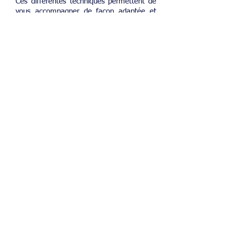
Ces différentes techniques permettent de
vous accompagner de façon adaptée et
de travailler autant sur le plan de vos
comportements
, de vos
émotions
, de vos
relations
à l'autre et à votre
environnement.
Le Coaching vous aide à mieux vous
connaitre
, mieux
comprendre
votre
fonctionnement actuel, pour développer
votre capacité à
agir
différement
dans
votre vie.